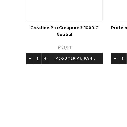
sel
Creatine Pro Creapure® 1000 G
Protein
Neutral
€59,99
AJOUTER AU PANIER
AJOUTER AU PANIER