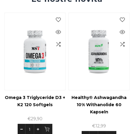
Omega 3 Triglyceride D3 +
Healthy® Ashwagandha
K2 120 Softgels
10% Withanolide 60
Kapseln
€29,90
€12,99