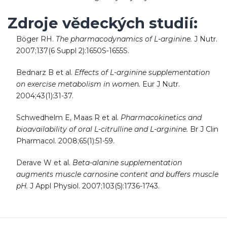
Zdroje vědeckých studií:
Böger RH.
The pharmacodynamics of L-arginine.
J Nutr.
2007;137(6 Suppl 2):1650S-1655S.
Bednarz B et al.
Effects of L-arginine supplementation
on exercise metabolism in women.
Eur J Nutr.
2004;43(1):31-37.
Schwedhelm E, Maas R et al.
Pharmacokinetics and
bioavailability of oral L-citrulline and L-arginine.
Br J Clin
Pharmacol. 2008;65(1):51-59.
Derave W et al.
Beta-alanine supplementation
augments muscle carnosine content and buffers muscle
pH.
J Appl Physiol. 2007;103(5):1736-1743.