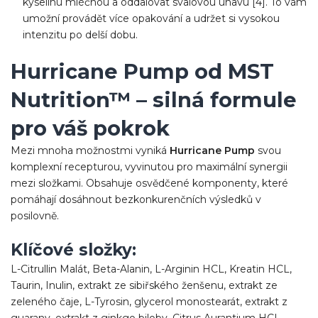
kyselinu mléčnou a oddalovat svalovou únavu [4]. To vám
umožní provádět více opakování a udržet si vysokou
intenzitu po delší dobu.
Hurricane Pump od MST
Nutrition™ – silná formule
pro váš pokrok
Mezi mnoha možnostmi vyniká
Hurricane Pump
svou
komplexní recepturou, vyvinutou pro maximální synergii
mezi složkami. Obsahuje osvědčené komponenty, které
pomáhají dosáhnout bezkonkurenčních výsledků v
posilovně.
Klíčové složky:
L-Citrullin Malát, Beta-Alanin, L-Arginin HCL, Kreatin HCL,
Taurin, Inulin, extrakt ze sibiřského ženšenu, extrakt ze
zeleného čaje, L-Tyrosin, glycerol monostearát, extrakt z
guarany, extrakt z ginkgo biloby, Citrus Aurantium HCL,