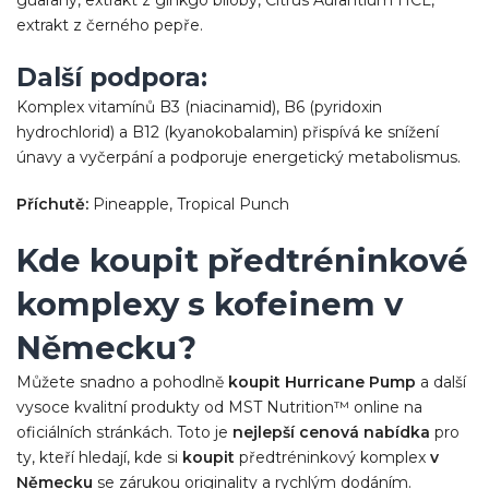
extrakt z černého pepře.
Další podpora:
Komplex vitamínů B3 (niacinamid), B6 (pyridoxin
hydrochlorid) a B12 (kyanokobalamin) přispívá ke snížení
únavy a vyčerpání a podporuje energetický metabolismus.
Příchutě:
Pineapple, Tropical Punch
Kde koupit předtréninkové
komplexy s kofeinem v
Německu?
Můžete snadno a pohodlně
koupit Hurricane Pump
a další
vysoce kvalitní produkty od MST Nutrition™ online na
oficiálních stránkách. Toto je
nejlepší cenová nabídka
pro
ty, kteří hledají, kde si
koupit
předtréninkový komplex
v
Německu
se zárukou originality a rychlým dodáním.