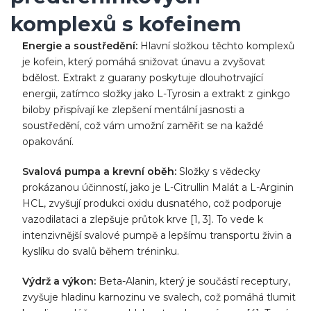
komplexů s kofeinem
Energie a soustředění:
Hlavní složkou těchto komplexů
je kofein, který pomáhá snižovat únavu a zvyšovat
bdělost. Extrakt z guarany poskytuje dlouhotrvající
energii, zatímco složky jako L-Tyrosin a extrakt z ginkgo
biloby přispívají ke zlepšení mentální jasnosti a
soustředění, což vám umožní zaměřit se na každé
opakování.
Svalová pumpa a krevní oběh:
Složky s vědecky
prokázanou účinností, jako je L-Citrullin Malát a L-Arginin
HCL, zvyšují produkci oxidu dusnatého, což podporuje
vazodilataci a zlepšuje průtok krve [1, 3]. To vede k
intenzivnější svalové pumpě a lepšímu transportu živin a
kyslíku do svalů během tréninku.
Výdrž a výkon:
Beta-Alanin, který je součástí receptury,
zvyšuje hladinu karnozinu ve svalech, což pomáhá tlumit