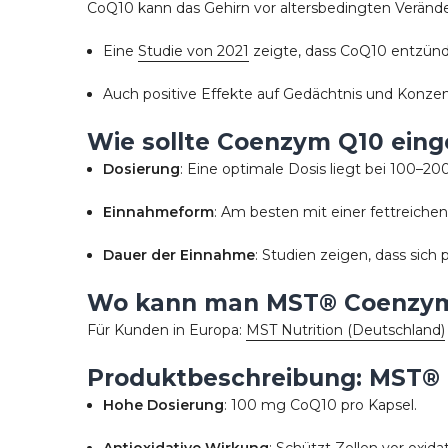
CoQ10 kann das Gehirn vor altersbedingten Veränd
Eine
Studie von 2021
zeigte, dass CoQ10 entzünd
Auch positive Effekte auf Gedächtnis und Konze
Wie sollte Coenzym Q10 ei
Dosierung
: Eine optimale Dosis liegt bei 100–2
Einnahmeform
: Am besten mit einer fettreichen
Dauer der Einnahme
: Studien zeigen, dass si
Wo kann man MST® Coenzyme
Für Kunden in Europa:
MST Nutrition (Deutschland)
Produktbeschreibung: MST® 
Hohe Dosierung
: 100 mg CoQ10 pro Kapsel.