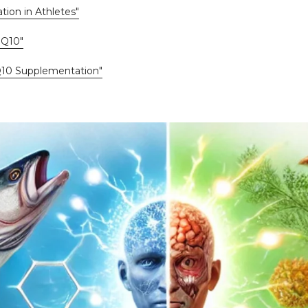
ion in Athletes"
oQ10"
oQ10 Supplementation"