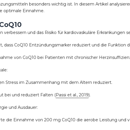
ngsmitteln besonders wichtig ist. In diesem Artikel analysiere
e optimale Einnahme.
 CoQ10
n verbessern und das Risiko für kardiovaskuläre Erkrankungen s
lt, dass CoQ10 Entzündungsmarker reduziert und die Funktion d
nnahme von CoQ10 bei Patienten mit chronischer Herzinsuffizien
ale:
ven Stress im Zusammenhang mit dem Altern reduziert.
ut bei und reduziert Falten (
Passi et al., 2019
).
rgie und Ausdauer:
te die Einnahme von 200 mg CoQ10 die aerobe Leistung und ve