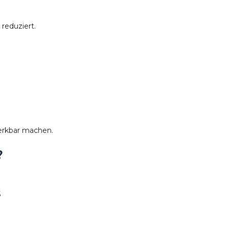
reduziert.
erkbar machen.
?
s