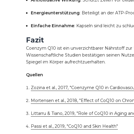
Antioxidative Wirkung
: Schützt Zellen vor oxida
Energieunterstützung
: Beteiligt an der ATP-Pro
Einfache Einnahme
: Kapseln sind leicht zu schl
Fazit
Coenzym Q10 ist ein unverzichtbarer Nährstoff zur
Wissenschaftliche Studien bestätigen seinen Nut
Spiegel im Körper aufrechtzuerhalten.
Quellen
Zozina et al., 2017, "Coenzyme Q10 in Cardiovasc
Mortensen et al., 2018, "Effect of CoQ10 on Chron
Littarru & Tiano, 2019, "Role of CoQ10 in Aging a
Passi et al., 2019, "CoQ10 and Skin Health"