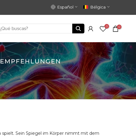
Español
Bélgica
0
0
EEMPFEHLUNGEN
en spielt. Sein Spiegel im Körper nimmt mit dem