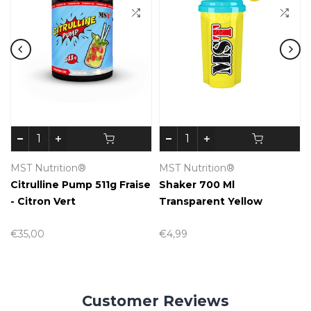
MST Nutrition®
MST Nutrition®
Citrulline Pump 511g Fraise
Shaker 700 Ml
- Citron Vert
Transparent Yellow
€35,00
€4,99
Customer Reviews