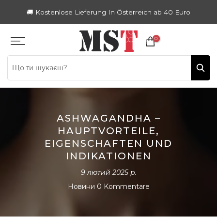
Zum
🚚 Kostenlose Lieferung In Österreich ab 40 Euro
Inhalt
springen
0
ASHWAGANDHA –
HAUPTVORTEILE,
EIGENSCHAFTEN UND
INDIKATIONEN
9 лютий 2025 р.
Новини
0 Kommentare