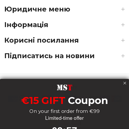
Юридичне меню
Інформація
Корисні посилання
Підписатись на новини
Payments
€15 GIFT
Coupon
Delivery
On your first order from €99
Limited-time offer
9
:
Countdown ends in:
56