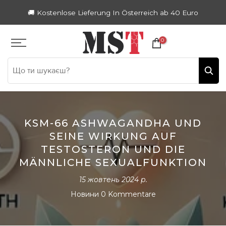
Zum
🚚 Kostenlose Lieferung In Österreich ab 40 Euro
Inhalt
springen
0
KSM-66 ASHWAGANDHA UND
SEINE WIRKUNG AUF
TESTOSTERON UND DIE
MÄNNLICHE SEXUALFUNKTION
15 жовтень 2024 р.
Новини
0 Kommentare