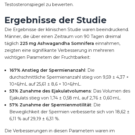
Testosteronspiegel zu bewerten.
Ergebnisse der Studie
Die Ergebnisse der klinischen Studie waren beeindruckend.
Männer, die über einen Zeitraum von 90 Tagen dreimal
täglich
225 mg Ashwagandha Somnifera
einnahmen,
zeigten eine signifikante Verbesserung in mehreren
wichtigen Parametern der Fruchtbarkeit:
167% Anstieg der Spermienanzahl
: Die
durchschnittliche Spermienanzahl stieg von 9,59 ± 4,37 ×
10^6/mL auf 25,61 ± 8,6 × 10^6/mL.
53% Zunahme des Ejakulatvolumens
: Das Volumen des
Ejakulats stieg von 1,74 ± 0,58 mL auf 2,76 ± 0,60 mL.
57% Zunahme der Spermienmotilität
: Die
Beweglichkeit der Spermien verbesserte sich von 18,62 ±
6,11 % auf 29,19 ± 6,31 %.
Die Verbesserungen in diesen Parametern waren im