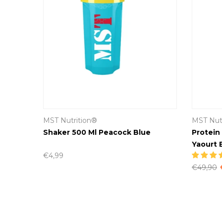
MST Nutrition®
MST Nut
Yellow
Shaker 500 Ml Peacock Blue
Protein
Yaourt
€4,99
€49,90