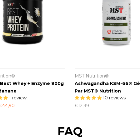
rition®
MST Nutrition®
 Best Whey + Enzyme 900g
Ashwagandha KSM-66® Gél
 Banane
Par MST® Nutrition
1 review
10 reviews
€44,90
€12,99
FAQ