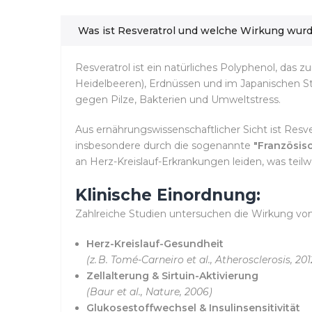
Was ist Resveratrol und welche Wirkung wur
Resveratrol ist ein natürliches Polyphenol, das z
Heidelbeeren), Erdnüssen und im Japanischen S
gegen Pilze, Bakterien und Umweltstress.
Aus ernährungswissenschaftlicher Sicht ist Res
insbesondere durch die sogenannte
"Französis
an Herz-Kreislauf-Erkrankungen leiden, was te
Klinische Einordnung:
Zahlreiche Studien untersuchen die Wirkung von 
Herz-Kreislauf-Gesundheit
(z. B. Tomé-Carneiro et al., Atherosclerosis, 201
Zellalterung & Sirtuin-Aktivierung
(Baur et al., Nature, 2006)
Glukosestoffwechsel & Insulinsensitivität