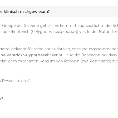
de klinisch nachgewiesen?
ur Gruppe der Stilbene gehört. Es kommt hauptsächlich in der Scha
taudenknöterich (
Polygonum cuspidatum
) vor. In der Natur di
veratrol bekannt für seine antioxidativen, entzündungshemmen
che Paradox"-Hypothese
bekannt – also die Beobachtung, dass 
ilweise dem moderaten Konsum von Rotwein (mit Resveratrol) zu
Resveratrol auf:
2)