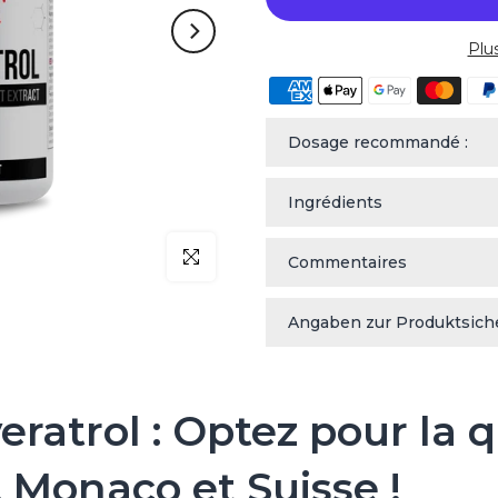
Plu
Dosage recommandé :
Ingrédients
klicken um zu vergrößern
Commentaires
Angaben zur Produktsich
ratrol : Optez pour la qu
 Monaco et Suisse !