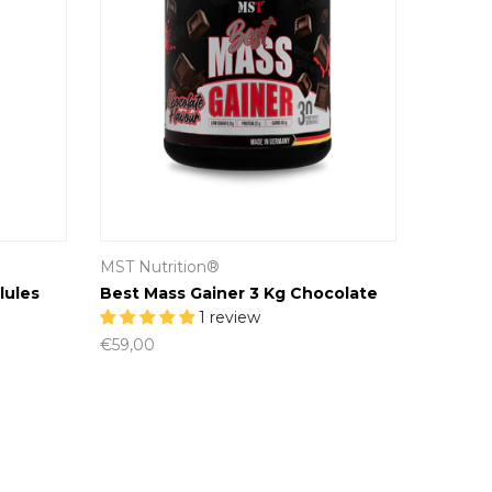
MST Nutrition®
ules
Best Mass Gainer 3 Kg Chocolate
1 review
€59,00