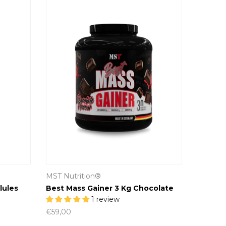
MST Nutrition®
ules
Best Mass Gainer 3 Kg Chocolate
1 review
€59,00