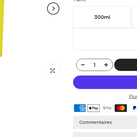
300ml
klicken um zu vergrößern
Plu
Commentaires