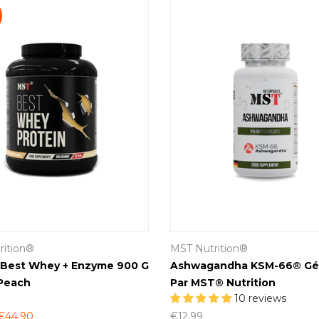
rition®
MST Nutrition®
 Best Whey + Enzyme 900 G
Ashwagandha KSM-66® Gél
Peach
Par MST® Nutrition
10 reviews
€44,90
€12,99