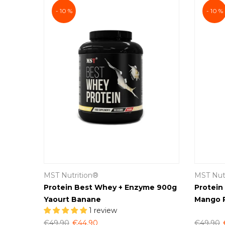
- 10 %
- 10 %
MST Nutrition®
MST Nut
e
Protein Best Whey + Enzyme 900g
Protein
Yaourt Banane
Mango 
1 review
€49,90
€44,90
€49,90