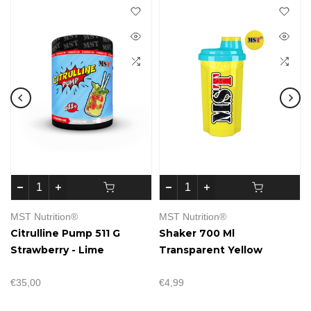
MST Nutrition®
MST Nutrition®
Citrulline Pump 511 G
Shaker 700 Ml
Strawberry - Lime
Transparent Yellow
€35,00
€4,99