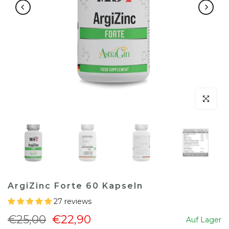
klicken um
ArgiZinc Forte 60 Kapseln
27 reviews
€25,00
€22,90
Auf Lager