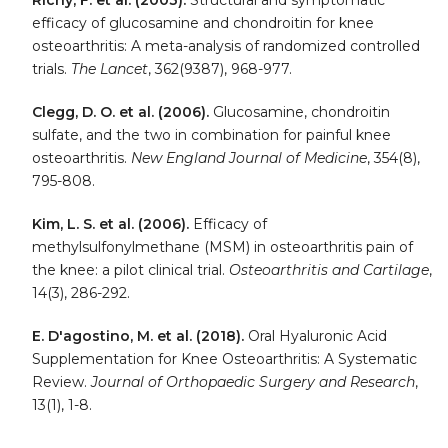
efficacy of glucosamine and chondroitin for knee
osteoarthritis: A meta-analysis of randomized controlled
trials.
The Lancet
, 362(9387), 968-977.
Clegg, D. O. et al. (2006).
Glucosamine, chondroitin
sulfate, and the two in combination for painful knee
osteoarthritis.
New England Journal of Medicine
, 354(8),
795-808.
Kim, L. S. et al. (2006).
Efficacy of
methylsulfonylmethane (MSM) in osteoarthritis pain of
the knee: a pilot clinical trial.
Osteoarthritis and Cartilage
,
14(3), 286-292.
E. D'agostino, M. et al. (2018).
Oral Hyaluronic Acid
Supplementation for Knee Osteoarthritis: A Systematic
Review.
Journal of Orthopaedic Surgery and Research
,
13(1), 1-8.