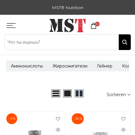
Zum
MST
®
Nutrition
Inhalt
springen
0
Аминокислоты
Жиросжигатели
Гейнер
Колла
Sortieren
- 3 %
- 20 %