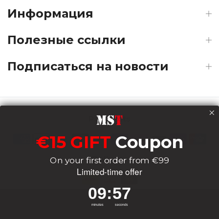
Информация
Полезные ссылки
Подписаться на новости
Payments
€15 GIFT
Coupon
Delivery
On your first order from €99
Limited-time offer
9
:
Countdown ends in:
56
09
:
56
Socials
minutes
seconds