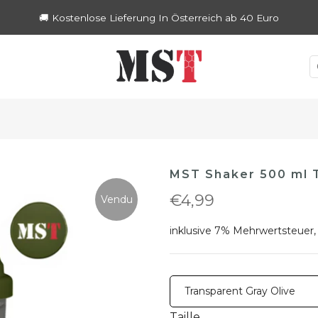
🚚 Kostenlose Lieferung In Österreich ab 40 Euro
MST Shaker 500 ml T
€4,99
Vendu
inklusive 7% Mehrwertsteuer,
Taille