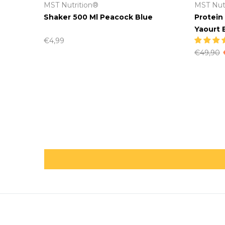
MST Nutrition®
MST Nut
Yellow
Shaker 500 Ml Peacock Blue
Protein
Yaourt
€4,99
€49,90