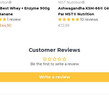
rition®
MST Nutrition®
 Best Whey + Enzyme 900g
Ashwagandha KSM-66® Gél
 Banane
Par MST® Nutrition
1 review
10 reviews
€44,90
€12,99
Customer Reviews
Be the first to write a review
Write a review