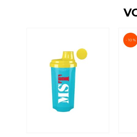
V
- 10 %