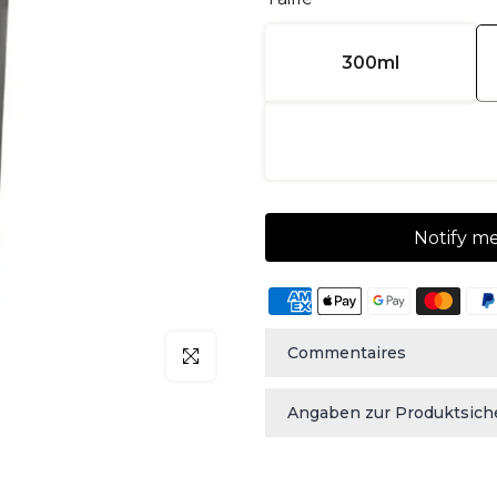
300ml
Notify m
Commentaires
klicken um zu vergrößern
Angaben zur Produktsich