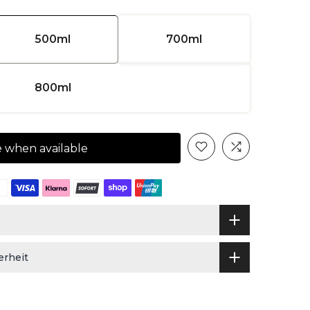
500ml
700ml
800ml
e when available
erheit