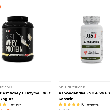
rition®
MST Nutrition®
 Best Whey + Enzyme 900 G
Ashwagandha KSM-66® 60
 Yogurt
Kapseln
1 review
10 reviews