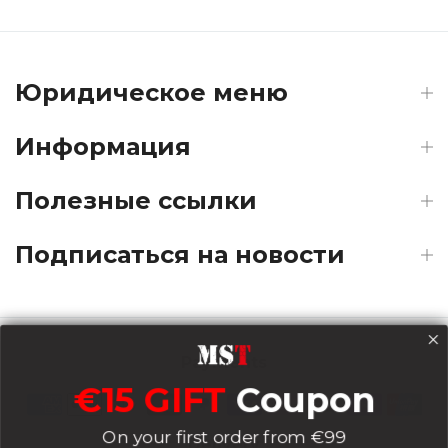
Юридическое меню
Информация
Полезные ссылки
Подписаться на новости
Payments
€15 GIFT
Coupon
On your first order from €99
Delivery